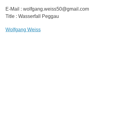
Skip
E-Mail : wolfgang.weiss50@gmail.com
to
Title : Wasserfall Peggau
content
Beitragsnavigation
Wolfgang Weiss