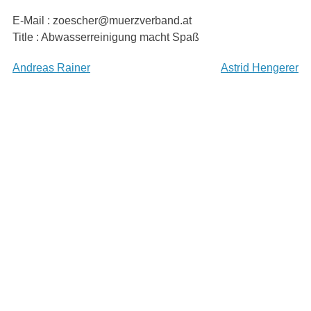
Skip
E-Mail : zoescher@muerzverband.at
to
Title : Abwasserreinigung macht Spaß
content
Beitragsnavigation
Andreas Rainer
Astrid Hengerer