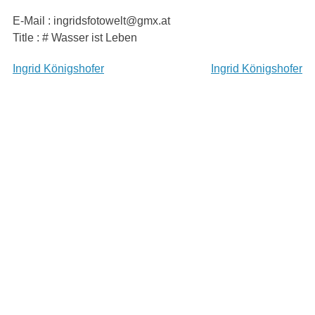
Skip
E-Mail : ingridsfotowelt@gmx.at
to
Title : # Wasser ist Leben
content
Beitragsnavigation
Ingrid Königshofer
Ingrid Königshofer