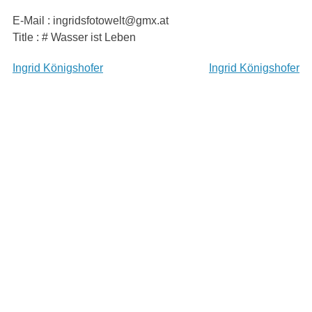
Skip
E-Mail : ingridsfotowelt@gmx.at
to
Title : # Wasser ist Leben
content
Beitragsnavigation
Ingrid Königshofer
Ingrid Königshofer