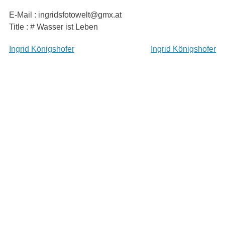
Skip
E-Mail : ingridsfotowelt@gmx.at
to
Title : # Wasser ist Leben
content
Beitragsnavigation
Ingrid Königshofer
Ingrid Königshofer