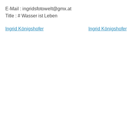
Skip
E-Mail : ingridsfotowelt@gmx.at
to
Title : # Wasser ist Leben
content
Beitragsnavigation
Ingrid Königshofer
Ingrid Königshofer