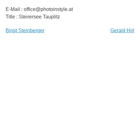
Skip
E-Mail : office@photoinstyle.at
to
Title : Steirersee Tauplitz
content
Beitragsnavigation
Birgit Steinberger
Gerald Hirl